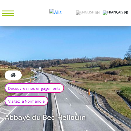
EN
FR
Découvrez nos engagements
Visitez la Normandie
Abbaye du Bec-Hellouin