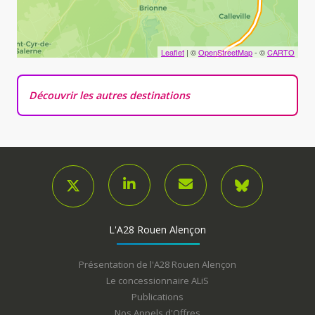
Leaflet
| ©
OpenStreetMap
- ©
CARTO
Découvrir les autres destinations
L'A28 Rouen Alençon
Présentation de l'A28 Rouen Alençon
Le concessionnaire ALiS
Publications
Nos Appels d'Offres