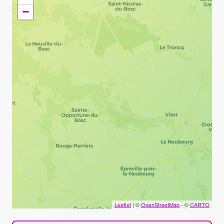
−
Leaflet
| ©
OpenStreetMap
- ©
CARTO